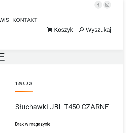
Facebook
Instagram
WIS
KONTAKT
Koszyk
Wyszukaj
WIS
KONTAKT
Szukaj:
Koszyk
Wyszukaj
Szukaj:
E
139.00
zł
Słuchawki JBL T450 CZARNE
Brak w magazynie