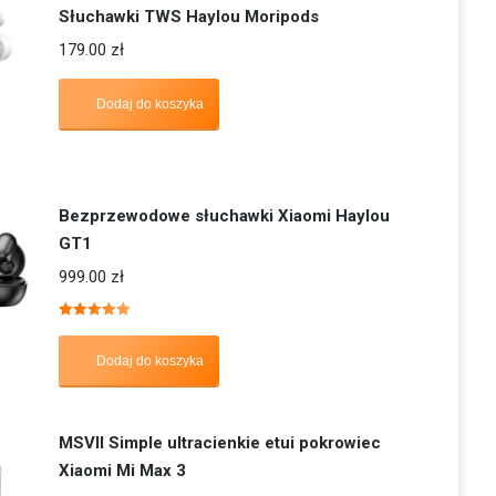
Słuchawki TWS Haylou Moripods
179.00
zł
Dodaj do koszyka
Bezprzewodowe słuchawki Xiaomi Haylou
GT1
999.00
zł
Oceniono
5.00
na 5
Dodaj do koszyka
MSVII Simple ultracienkie etui pokrowiec
Xiaomi Mi Max 3