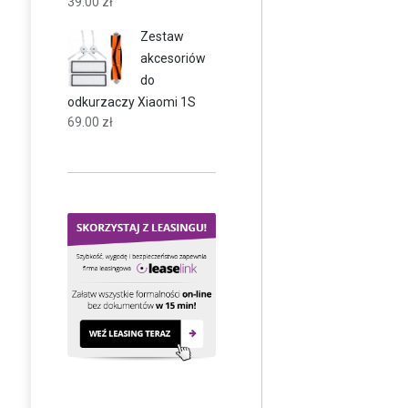
39.00
zł
Zestaw
akcesoriów
do
odkurzaczy Xiaomi 1S
69.00
zł