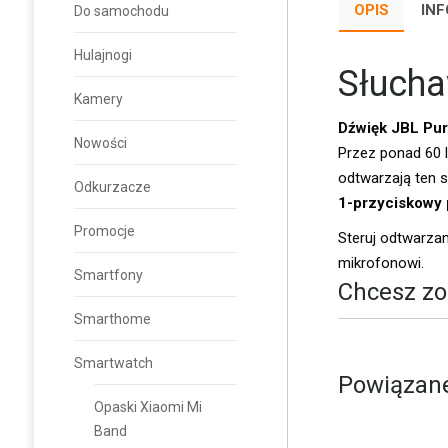
OPIS
IN
Do samochodu
Hulajnogi
Słuch
Kamery
Dźwięk JBL Pur
Nowości
Przez ponad 60 l
odtwarzają ten sa
Odkurzacze
1-przyciskowy 
Promocje
Steruj odtwarza
mikrofonowi.
Smartfony
Chcesz zo
Smarthome
Smartwatch
Powiązane
Opaski Xiaomi Mi
Band