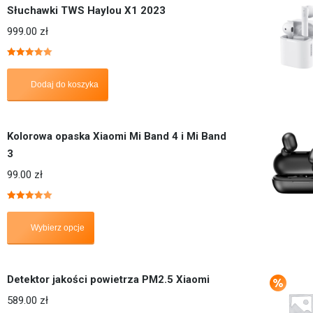
Słuchawki TWS Haylou X1 2023
999.00
zł
Oceniono
5.00
na 5
Dodaj do koszyka
Kolorowa opaska Xiaomi Mi Band 4 i Mi Band
3
99.00
zł
Oceniono
5.00
na 5
Wybierz opcje
Detektor jakości powietrza PM2.5 Xiaomi
589.00
zł