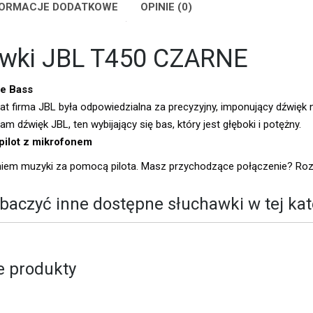
FORMACJE DODATKOWE
OPINIE (0)
awki JBL T450 CZARNE
e Bass
at firma JBL była odpowiedzialna za precyzyjny, imponujący dźwięk 
m dźwięk JBL, ten wybijający się bas, który jest głęboki i potężny.
pilot z mikrofonem
niem muzyki za pomocą pilota. Masz przychodzące połączenie? Ro
baczyć inne dostępne
słuchawki
w tej kat
 produkty