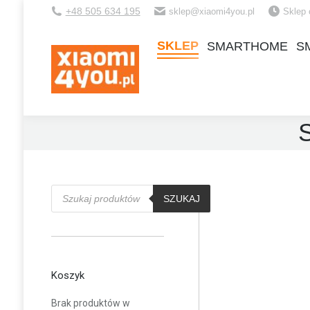
+48 505 634 195
sklep@xiaomi4you.pl
Sklep 
SKLEP
SMARTHOME
S
SKLEP
SMARTHOME
S
Wyszukiwarka
produktów
SZUKAJ
Koszyk
Brak produktów w