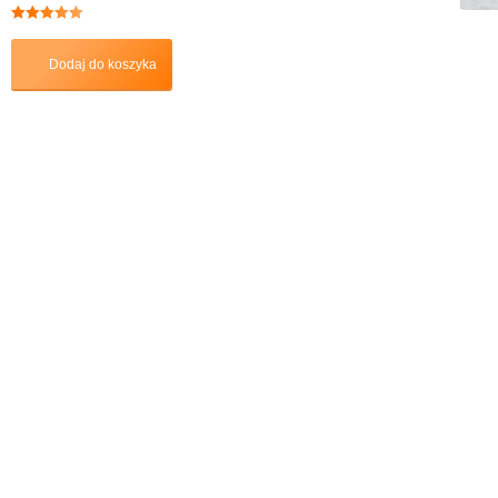
Oceniono
5.00
na 5
Dodaj do koszyka