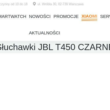
czynny od 10 do 18
ul. Wróbla 30, 02-739 Warszawa
XIAOMI
MARTWATCH
NOWOŚCI
PROMOCJE
SER
XIAOMI
MARTWATCH
NOWOŚCI
PROMOCJE
SER
AKTUALNOŚCI
AKTUALNOŚCI
Słuchawki JBL T450 CZARN