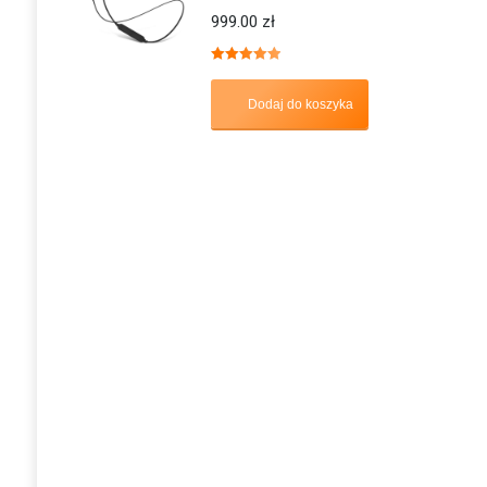
999.00
zł
Oceniono
5.00
na 5
Dodaj do koszyka