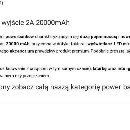
0)
 wyjście 2A 20000mAh
rii
powerbanków
charakteryzujących się
dużą pojemnością
i
now
ibru
20000 mAh
, przyjemna w dotyku faktura i
wyświetlacz LED
inf
 tego
akcesorium
prawdziwy produkt premium. Podobnie zresztą ja
ące ładowanie 2 urządzeń w tym samym czasie),
latarkę
oraz
inteli
dowaniem czy przegrzaniem.
ępny zobacz całą naszą kategorię
power ba