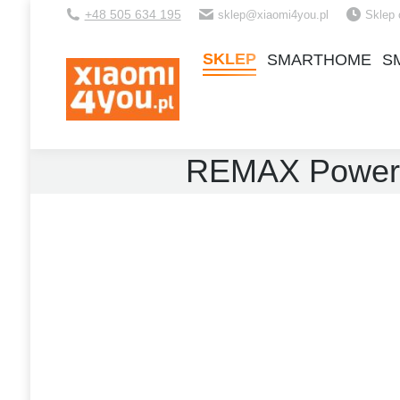
+48 505 634 195
sklep@xiaomi4you.pl
Sklep 
SKLEP
SMARTHOME
S
SKLEP
SMARTHOME
S
REMAX Power 