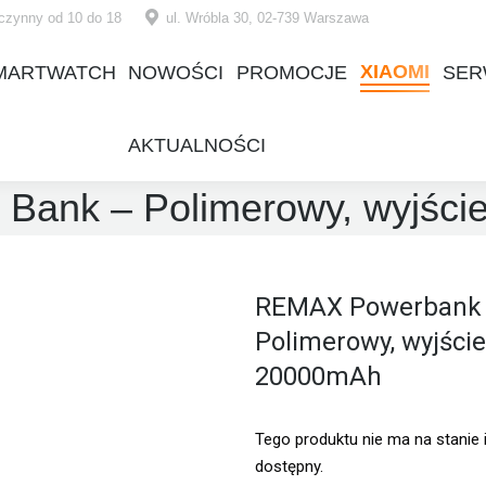
czynny od 10 do 18
ul. Wróbla 30, 02-739 Warszawa
XIAOMI
MARTWATCH
NOWOŚCI
PROMOCJE
SER
XIAOMI
MARTWATCH
NOWOŚCI
PROMOCJE
SER
AKTUALNOŚCI
AKTUALNOŚCI
Bank – Polimerowy, wyjści
REMAX Powerbank
Polimerowy, wyjści
20000mAh
Tego produktu nie ma na stanie i
dostępny.