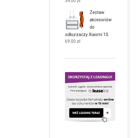
39.00
zł
Zestaw
akcesoriów
do
odkurzaczy Xiaomi 1S
69.00
zł