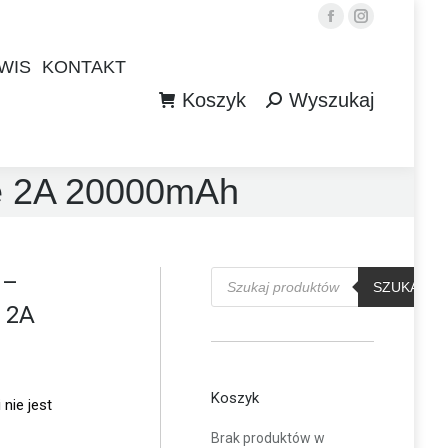
Facebook
Instagram
WIS
KONTAKT
Koszyk
Wyszukaj
WIS
KONTAKT
Szukaj:
Koszyk
Wyszukaj
Szukaj:
e 2A 20000mAh
Wyszukiwarka
 –
produktów
SZUKAJ
e 2A
Koszyk
 nie jest
Brak produktów w