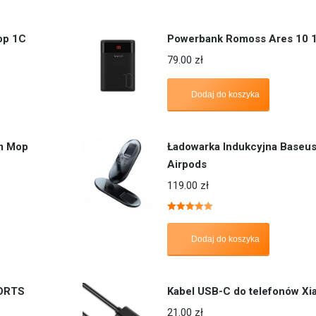
op 1C
Powerbank Romoss Ares 10
79.00
zł
Dodaj do koszyka
m Mop
Ładowarka Indukcyjna Baseus
Airpods
119.00
zł
Oceniono
5.00
na 5
Dodaj do koszyka
ORTS
Kabel USB-C do telefonów Xi
21.00
zł