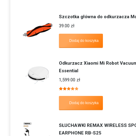
Szczotka główna do odkurzacza M
39.00
zł
Dodaj do koszyka
Odkurzacz Xiaomi Mi Robot Vacuu
Essential
1,599.00
zł
Oceniono
5.00
na 5
Dodaj do koszyka
SŁUCHAWKI REMAX WIRELESS SP
EARPHONE RB-S25