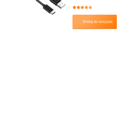
Oceniono
5.00
na 5
Dodaj do koszyka