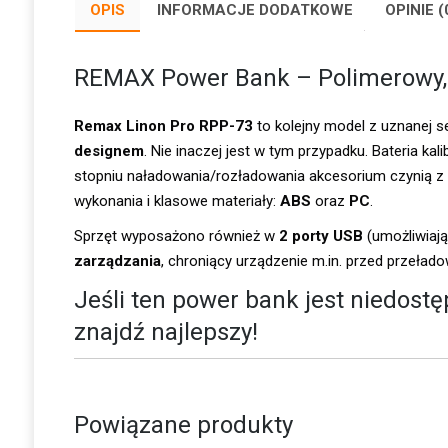
OPIS
INFORMACJE DODATKOWE
OPINIE (
REMAX Power Bank – Polimerowy,
Remax Linon Pro RPP-73
to kolejny model z uznanej se
designem
. Nie inaczej jest w tym przypadku. Bateria kal
stopniu naładowania/rozładowania akcesorium czynią z
wykonania i klasowe materiały:
ABS
oraz
PC
.
Sprzęt wyposażono również w
2 porty USB
(umożliwiaj
zarządzania
, chroniący urządzenie m.in. przed przeła
Jeśli ten power bank jest niedost
znajdź najlepszy!
Powiązane produkty