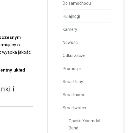
Do samochodu
Hulajnogi
Kamery
oczesnym
Nowości
ormujący o
k wysoka jakość
Odkurzacze
Promocje
gentny układ
Smartfony
nki
i
Smarthome
Smartwatch
Opaski Xiaomi Mi
Band