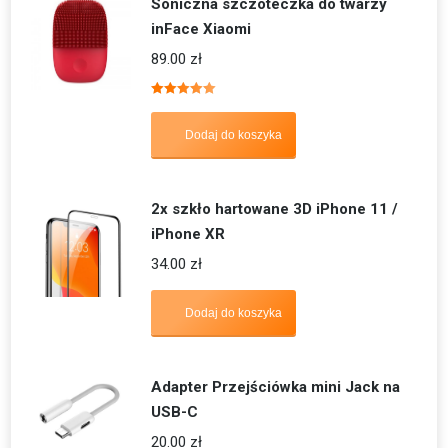
Soniczna szczoteczka do twarzy
inFace Xiaomi
89.00
zł
Oceniono
5.00
na 5
Dodaj do koszyka
2x szkło hartowane 3D iPhone 11 /
iPhone XR
34.00
zł
Dodaj do koszyka
Adapter Przejściówka mini Jack na
USB-C
20.00
zł