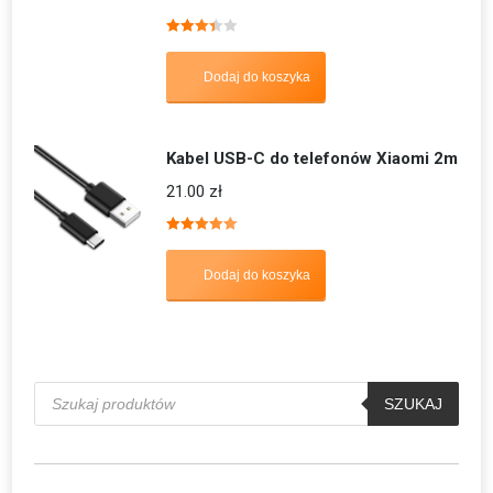
Oceniono
3.40
na 5
Dodaj do koszyka
Kabel USB-C do telefonów Xiaomi 2m
21.00
zł
Oceniono
5.00
na 5
Dodaj do koszyka
Wyszukiwarka
produktów
SZUKAJ