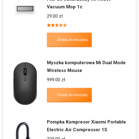
Vacuum Mop 1c
29.00
zł
Oceniono
5.00
na 5
Dodaj do koszyka
Myszka komputerowa Mi Dual Mode
Wireless Mouse
999.00
zł
Dodaj do koszyka
Pompka Kompresor Xiaomi Portable
Electric Air Compressor 1S