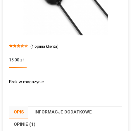
(
1
opinia klienta)
Oceniony
1
5.00
na 5 na
podstawie
15.00
zł
oceny klienta
Brak w magazynie
OPIS
INFORMACJE DODATKOWE
OPINIE (1)