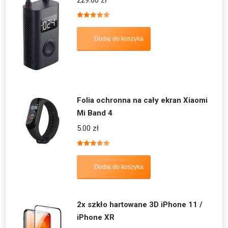
229.00
zł
Oceniono
5.00
na 5
Dodaj do koszyka
Folia ochronna na cały ekran Xiaomi
Mi Band 4
5.00
zł
Oceniono
5.00
na 5
Dodaj do koszyka
2x szkło hartowane 3D iPhone 11 /
iPhone XR