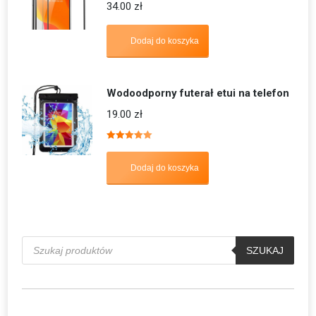
34.00
zł
Dodaj do koszyka
Wodoodporny futerał etui na telefon
19.00
zł
Oceniono
5.00
na 5
Dodaj do koszyka
Wyszukiwarka
produktów
SZUKAJ