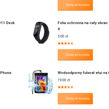
5.00
na 5
Dodaj do koszyka
911 Desk
Folia ochronna na cały ekran
4
5.00
zł
Oceniono
5.00
na 5
Dodaj do koszyka
 iPhone
Wodoodporny futerał etui na 
19.00
zł
Oceniono
5.00
na 5
Dodaj do koszyka