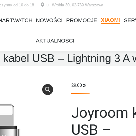
czynny od 10 do 18
ul. Wróbla 30, 02-739 Warszawa
XIAOMI
MARTWATCH
NOWOŚCI
PROMOCJE
SER
XIAOMI
MARTWATCH
NOWOŚCI
PROMOCJE
SER
AKTUALNOŚCI
AKTUALNOŚCI
kabel USB – Lightning 3 A 
29.00
zł
Joyroom 
USB –