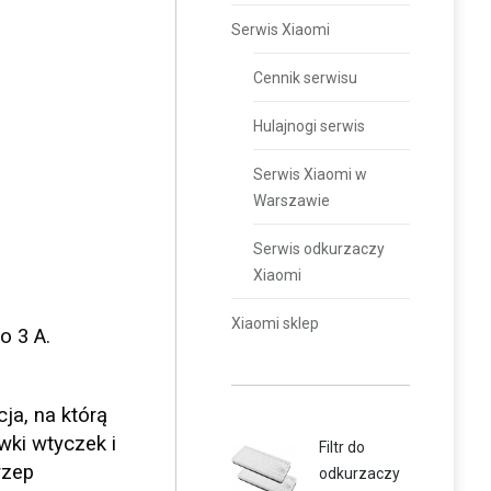
Serwis Xiaomi
Cennik serwisu
Hulajnogi serwis
Serwis Xiaomi w
Warszawie
Serwis odkurzaczy
Xiaomi
Xiaomi sklep
o 3 A.
ja, na którą
wki wtyczek i
Filtr do
rzep
odkurzaczy