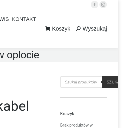
Facebook
Instagram
WIS
KONTAKT
Koszyk
Wyszukaj
WIS
KONTAKT
Szukaj:
Koszyk
Wyszukaj
Szukaj:
w oplocie
Wyszukiwarka
produktów
SZUKAJ
kabel
Koszyk
Brak produktów w