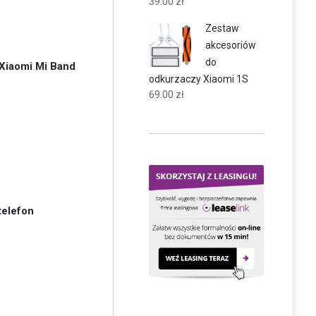
39.00
zł
Zestaw
akcesoriów
do
 Xiaomi Mi Band
odkurzaczy Xiaomi 1S
69.00
zł
telefon