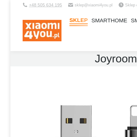
+48 505 634 195
sklep@xiaomi4you.pl
Sklep 
SKLEP
SMARTHOME
S
SKLEP
SMARTHOME
S
Joyroom 