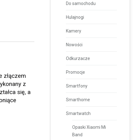
Do samochodu
Hulajnogi
Kamery
Nowości
Odkurzacze
Promocje
ze złączem
Wykonany z
Smartfony
tałca się, a
roniące
Smarthome
Smartwatch
Opaski Xiaomi Mi
Band