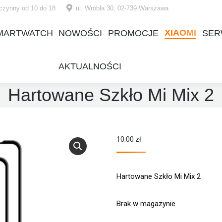
czynny od 10 do 18
ul. Wróbla 30, 02-739 Warszawa
XIAOMI
MARTWATCH
NOWOŚCI
PROMOCJE
SER
XIAOMI
MARTWATCH
NOWOŚCI
PROMOCJE
SER
AKTUALNOŚCI
AKTUALNOŚCI
Hartowane Szkło Mi Mix 2
10.00
zł
Hartowane Szkło Mi Mix 2
Brak w magazynie