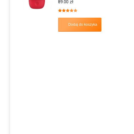
89.00
zł
Oceniono
5.00
na 5
Dodaj do koszyka