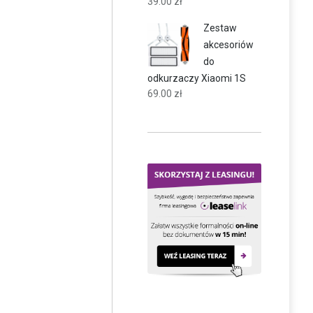
39.00
zł
Zestaw
akcesoriów
do
odkurzaczy Xiaomi 1S
69.00
zł