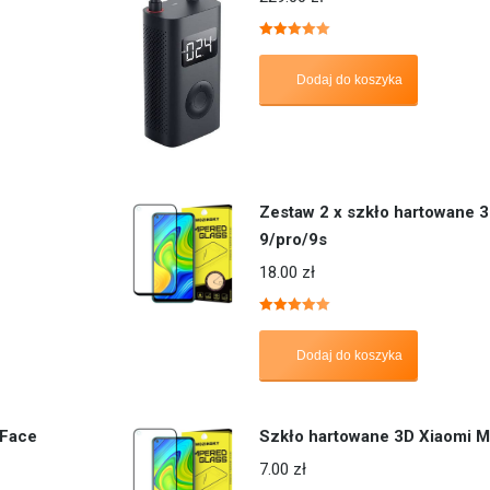
Oceniono
5.00
na 5
Dodaj do koszyka
Zestaw 2 x szkło hartowane 
9/pro/9s
18.00
zł
Oceniono
5.00
na 5
Dodaj do koszyka
nFace
Szkło hartowane 3D Xiaomi M
7.00
zł