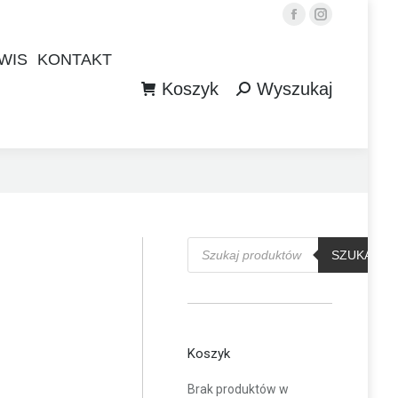
Facebook
Instagram
WIS
KONTAKT
Koszyk
Wyszukaj
WIS
KONTAKT
Szukaj:
Koszyk
Wyszukaj
Szukaj:
Wyszukiwarka
produktów
SZUKAJ
Koszyk
Brak produktów w