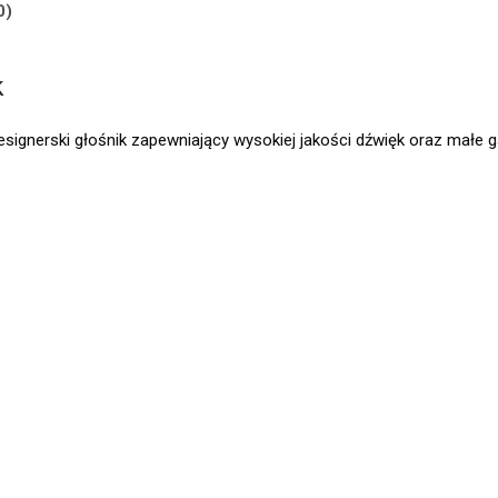
0)
k
ignerski głośnik zapewniający wysokiej jakości dźwięk oraz małe g