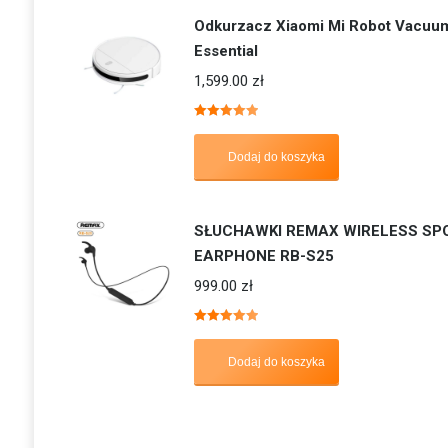
Odkurzacz Xiaomi Mi Robot Vacuu
Essential
1,599.00
zł
Oceniono
5.00
na 5
Dodaj do koszyka
SŁUCHAWKI REMAX WIRELESS SP
EARPHONE RB-S25
999.00
zł
Oceniono
5.00
na 5
Dodaj do koszyka