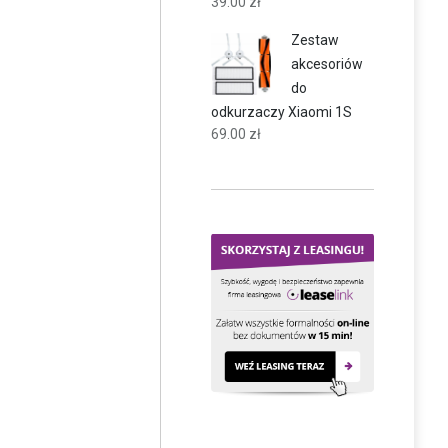
39.00
zł
Zestaw
akcesoriów
do
odkurzaczy Xiaomi 1S
69.00
zł