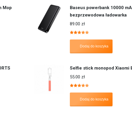
m Mop
Baseus powerbank 10000 m
bezprzewodowa ładowarka
89.00
zł
Oceniono
5.00
na 5
Dodaj do koszyka
ORTS
Selfie stick monopod Xiaom
55.00
zł
Oceniono
5.00
na 5
Dodaj do koszyka