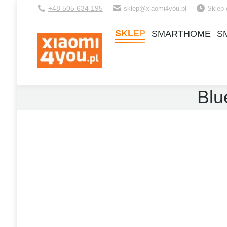
+48 505 634 195
sklep@xiaomi4you.pl
Sklep 
SKLEP
SMARTHOME
S
SKLEP
SMARTHOME
S
Blu