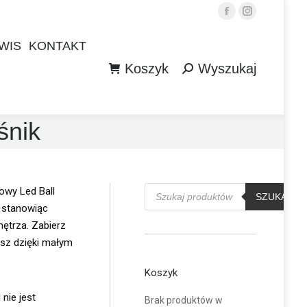
Facebook
Instagram
WIS
KONTAKT
Koszyk
Wyszukaj
WIS
KONTAKT
Szukaj:
Koszyk
Wyszukaj
Szukaj:
śnik
Wyszukiwarka
owy Led Ball
produktów
SZUKAJ
 stanowiąc
ętrza. Zabierz
sz dzięki małym
Koszyk
 nie jest
Brak produktów w