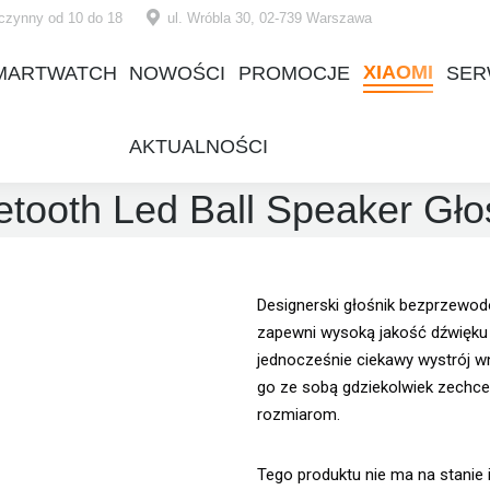
czynny od 10 do 18
ul. Wróbla 30, 02-739 Warszawa
XIAOMI
MARTWATCH
NOWOŚCI
PROMOCJE
SER
XIAOMI
MARTWATCH
NOWOŚCI
PROMOCJE
SER
AKTUALNOŚCI
AKTUALNOŚCI
etooth Led Ball Speaker Gło
Designerski głośnik bezprzewod
zapewni wysoką jakość dźwięku
jednocześnie ciekawy wystrój wn
go ze sobą gdziekolwiek zechce
rozmiarom.
Tego produktu nie ma na stanie i