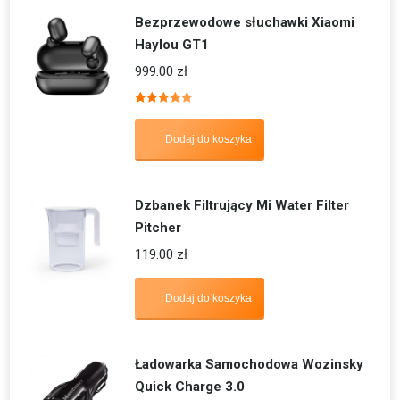
Bezprzewodowe słuchawki Xiaomi
Haylou GT1
999.00
zł
Oceniono
5.00
na 5
Dodaj do koszyka
Dzbanek Filtrujący Mi Water Filter
Pitcher
119.00
zł
Dodaj do koszyka
Ładowarka Samochodowa Wozinsky
Quick Charge 3.0