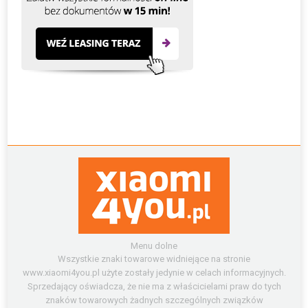
Menu dolne
Wszystkie znaki towarowe widniejące na stronie
www.xiaomi4you.pl użyte zostały jedynie w celach informacyjnych.
Sprzedający oświadcza, że nie ma z właścicielami praw do tych
znaków towarowych żadnych szczególnych związków