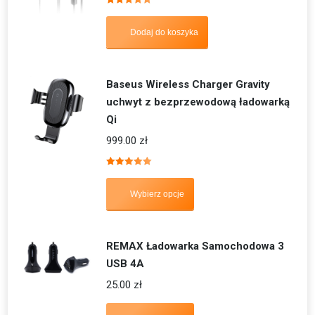
Oceniono
5.00
na 5
Dodaj do koszyka
Baseus Wireless Charger Gravity
uchwyt z bezprzewodową ładowarką
Qi
999.00
zł
Oceniono
5.00
na 5
Wybierz opcje
REMAX Ładowarka Samochodowa 3
USB 4A
25.00
zł