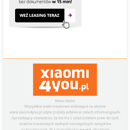
Menu dolne
Wszystkie znaki towarowe widniejące na stronie
www.xiaomi4you.pl użyte zostały jedynie w celach informacyjnych.
Sprzedający oświadcza, że nie ma z właścicielami praw do tych
znaków towarowych żadnych szczególnych związków
gospodarczych. W szczególności nie jest oficjalnym