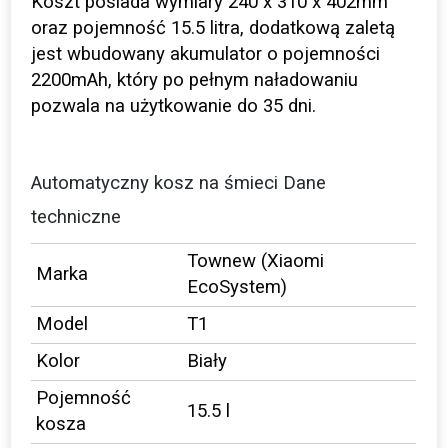
Koszt posiada wymiary 240 x 310 x 402mm
oraz pojemność 15.5 litra, dodatkową zaletą
jest wbudowany akumulator o pojemności
2200mAh, który po pełnym naładowaniu
pozwala na użytkowanie do 35 dni.
Automatyczny kosz na śmieci Dane
techniczne
Townew (Xiaomi
Marka
EcoSystem)
Model
T1
Kolor
Biały
Pojemność
15.5 l
kosza