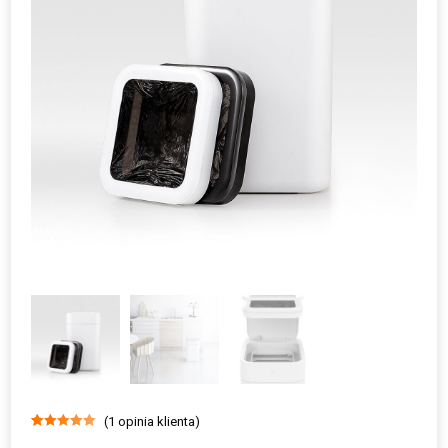
(
1
opinia klienta)
Oceniony
1