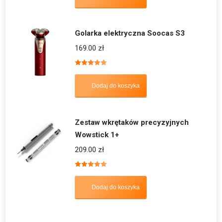
Golarka elektryczna Soocas S3
169.00
zł
Oceniono
5.00
na 5
Dodaj do koszyka
Zestaw wkrętaków precyzyjnych
Wowstick 1+
209.00
zł
Oceniono
5.00
na 5
Dodaj do koszyka