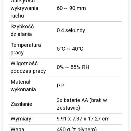
Odległość
wykrywania
60 ~ 90 mm
ruchu
Szybkość
0.4 sekundy
działania
Temperatura
5°C ~ 40°C
pracy
Wilgotność
0% ~ 85% RH
podczas pracy
Materiał
PP
wykonania
3x baterie AA (brak w
Zasilanie
zestawie)
Wymiary
9.91 x 7.37 x 17.27 cm
Waga
490 g (z płynem)