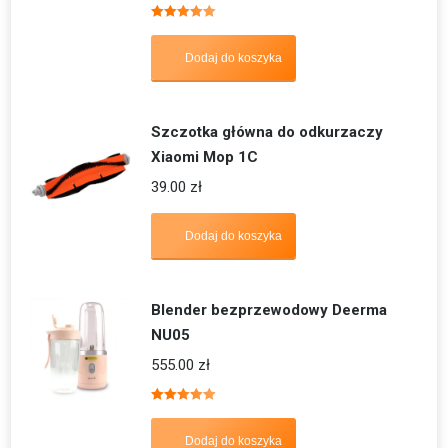
Oceniono
5.00
na 5
Dodaj do koszyka
Szczotka główna do odkurzaczy
Xiaomi Mop 1C
39.00
zł
Dodaj do koszyka
Blender bezprzewodowy Deerma
NU05
555.00
zł
Oceniono
5.00
na 5
Dodaj do koszyka