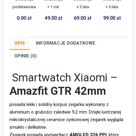
podstawowa
+ 1 rok
+ 2 lata
+ 3 lata
0.00
zł
49.00
zł
69.00
zł
99.00
zł
OPIS
INFORMACJE DODATKOWE
OPINIE (0)
Smartwatch Xiaomi –
Amazfit GTR 42mm
posiada lekki i solidny korpus zegarka wykonany z
aluminium o grubości zaledwie 9,2 mm. Dzięki lustrzanej
mikrokrystalicznej ceramice cyrkonowej zegarek wygląda
smukło i delikatnie.
Zegarek posiada wyświetlacz
AMOLED 326 PPI
, który