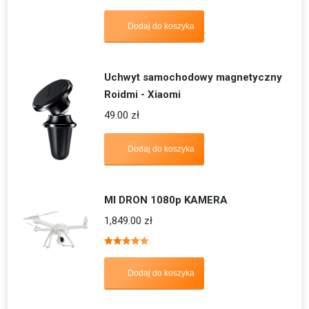
Oceniono
5.00
na 5
Dodaj do koszyka
Uchwyt samochodowy magnetyczny
Roidmi - Xiaomi
49.00
zł
Dodaj do koszyka
MI DRON 1080p KAMERA
1,849.00
zł
Oceniono
5.00
na 5
Dodaj do koszyka