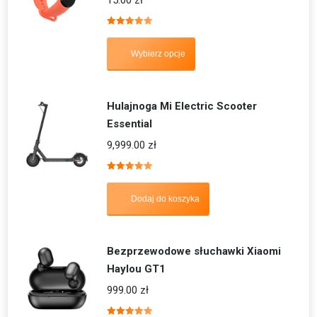
15.00
zł
Oceniono
5.00
na 5
Wybierz opcje
Hulajnoga Mi Electric Scooter
Essential
9,999.00
zł
Oceniono
5.00
na 5
Dodaj do koszyka
Bezprzewodowe słuchawki Xiaomi
Haylou GT1
999.00
zł