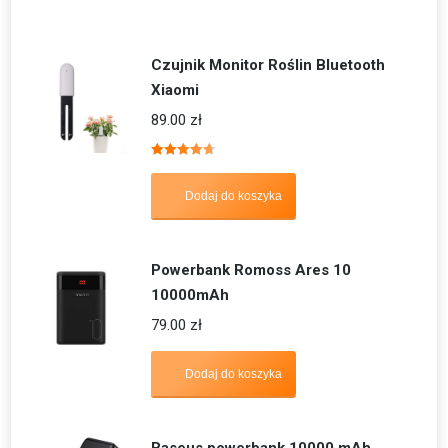
Czujnik Monitor Roślin Bluetooth
Xiaomi
89.00
zł
Oceniono
4.67
na 5
Dodaj do koszyka
Powerbank Romoss Ares 10
10000mAh
79.00
zł
Dodaj do koszyka
Baseus powerbank 10000 mAh