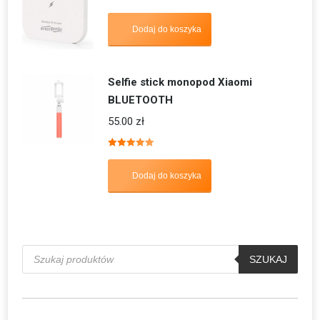
Dodaj do koszyka
Selfie stick monopod Xiaomi
BLUETOOTH
55.00
zł
Oceniono
5.00
na 5
Dodaj do koszyka
Wyszukiwarka
produktów
SZUKAJ