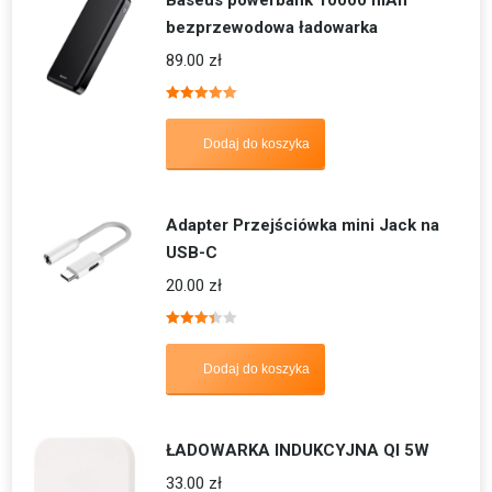
bezprzewodowa ładowarka
89.00
zł
Oceniono
5.00
na 5
Dodaj do koszyka
Adapter Przejściówka mini Jack na
USB-C
20.00
zł
Oceniono
3.40
na 5
Dodaj do koszyka
ŁADOWARKA INDUKCYJNA QI 5W
33.00
zł