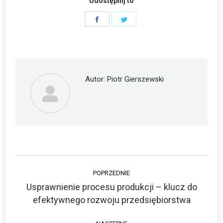
Udostępnij to
Share
Share
on
on
Facebook
Twitter
Autor:
Piotr Gierszewski
Nawigacja
POPRZEDNIE
wpisów
Usprawnienie procesu produkcji – klucz do
Poprzedni
efektywnego rozwoju przedsiębiorstwa
wpis: