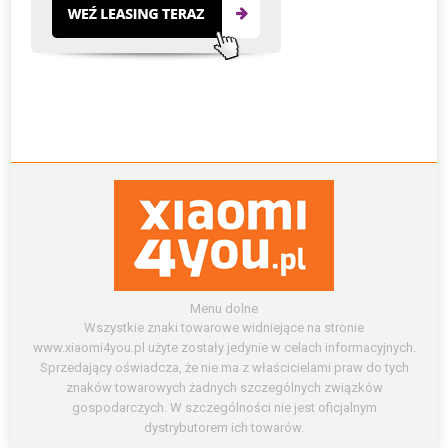
Menu dolne
Wszystkie znaki towarowe widniejące na stronie
www.xiaomi4you.pl użyte zostały jedynie w celach informacyjnych.
Sprzedający oświadcza, że nie ma z właścicielami praw do tych
znaków towarowych żadnych szczególnych związków
gospodarczych. W szczególności nie jest oficjalnym
dystrybutorem ich towarów.