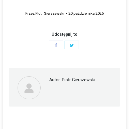
Przez
Piotr Gierszewski
20 października 2025
Udostępnij to
Share
Share
on
on
Facebook
Twitter
Autor:
Piotr Gierszewski