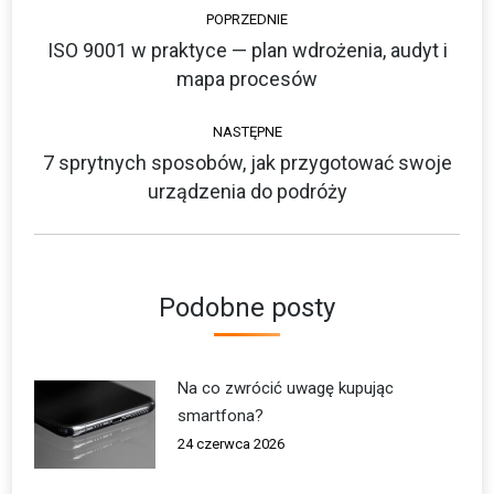
Nawigacja
POPRZEDNIE
wpisów
ISO 9001 w praktyce — plan wdrożenia, audyt i
Poprzedni
mapa procesów
wpis:
NASTĘPNE
7 sprytnych sposobów, jak przygotować swoje
Następny
urządzenia do podróży
wpis:
Podobne posty
Na co zwrócić uwagę kupując
smartfona?
24 czerwca 2026