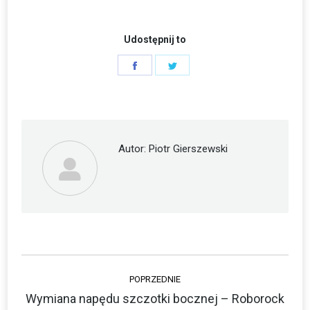
Udostępnij to
Share
Share
on
on
Facebook
Twitter
Autor:
Piotr Gierszewski
Nawigacja
POPRZEDNIE
wpisów
Wymiana napędu szczotki bocznej – Roborock
Poprzedni