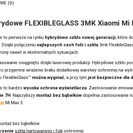
NIE (0)
brydowe FLEXIBLEGLASS 3MK Xiaomi Mi
s to pierwsze na rynku
hybrydowe szkło nowej generacji
, które 
. Dzięki połączeniu
najlepszych cech folii i szkła
3mk FlexibleGlass
ronę nawet w ekstremalnych sytuacjach.
sowanie osiągnięto dzięki laserowej produkcji. Hybrydowe szkło pos
zo przyjemne wrażenie braku dodatkowej warstwy ochronnej na wyświ
o FlexibleGlass™
można wyginać
, a przy tym
jest bezpieczne dla d
ss to bardzo
wysoka ochrona wyświetlacza
. Zastosowanie innowa
ie 7H
. Najszybszy
montaż bez bąbelków
dopełnia zastosowanie nak
mi
Mi Max 3.
ontaż bez bąbelków
ączenie
szkła hartowanego i folii
ochronnej