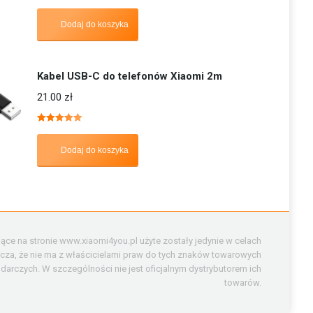
Oceniono
5.00
na 5
Dodaj do koszyka
Kabel USB-C do telefonów Xiaomi 2m
21.00
zł
Oceniono
5.00
na 5
Dodaj do koszyka
ące na stronie www.xiaomi4you.pl użyte zostały jedynie w celach
cza, że nie ma z właścicielami praw do tych znaków towarowych
rczych. W szczególności nie jest oficjalnym dystrybutorem ich
towarów.