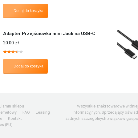
Oceniono
5.00
na 5
Dodaj do koszyka
Adapter Przejściówka mini Jack na USB-C
20.00
zł
Oceniono
3.40
na 5
Dodaj do koszyka
ulamin sklepu
Wszystkie znaki towarowe widniej
nternetowy
FAQ
Leasing
informacyjnych. Sprzedający oświad
ie
Kontakt
żadnych szczególnych związków gospoda
es (EU)