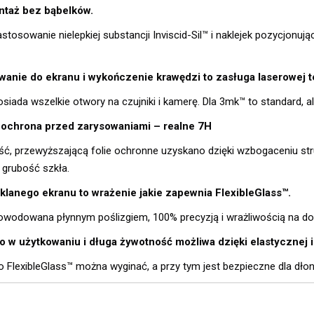
taż bez bąbelków.
stosowanie nielepkiej substancji Inviscid­-Sil™ i naklejek pozycjonują
wanie do ekranu i wykończenie krawędzi to zasługa laserowej t
osiada wszelkie otwory na czujniki i kamerę. Dla 3mk™ to standard, al
ochrona przed zarysowaniami – realne 7H
ść, przewyższającą folie ochronne uzyskano dzięki wzbogaceniu st
 grubość szkła.
klanego ekranu to wrażenie jakie zapewnia FlexibleGlass™.
wodowana płynnym poślizgiem, 100% precyzją i wrażliwością na do
w użytkowaniu i długa żywotność możliwa dzięki elastycznej i 
o FlexibleGlass™ można wyginać, a przy tym jest bezpieczne dla dłon