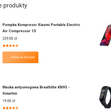
 produkty
Pompka Kompresor Xiaomi Portable Electric
Air Compressor 1S
229.00
zł
Oceniono
5.00
na 5
Dodaj do koszyka
Maska antysmogowa Breathlite KN95 -
Smartmi
19.00
zł