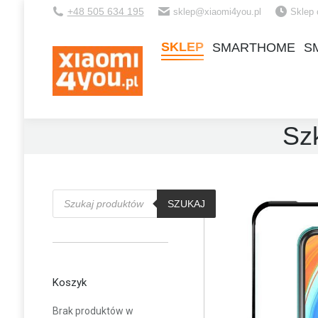
+48 505 634 195
sklep@xiaomi4you.pl
Sklep 
SKLEP
SMARTHOME
S
SKLEP
SMARTHOME
S
Sz
Wyszukiwarka
produktów
SZUKAJ
Koszyk
Brak produktów w