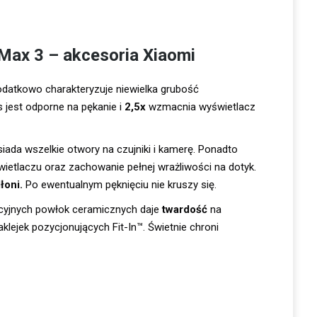
 Max 3 –
akcesoria Xiaomi
dodatkowo charakteryzuje niewielka grubość
 jest odporne na pękanie i
2,5x
wzmacnia wyświetlacz
iada wszelkie otwory na czujniki i kamerę. Ponadto
etlaczu oraz zachowanie pełnej wrażliwości na dotyk.
łoni.
Po ewentualnym pęknięciu nie kruszy się.
cyjnych powłok ceramicznych daje
twardość
na
lejek pozycjonujących Fit-In™. Świetnie chroni