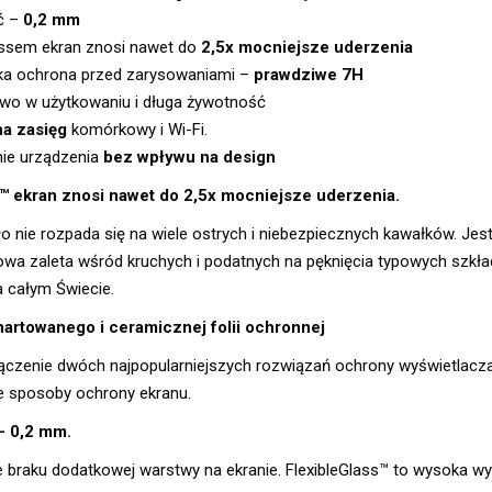
ć –
0,2 mm
lassem ekran znosi nawet do
2,5x mocniejsze uderzenia
a ochrona przed zarysowaniami –
prawdziwe 7H
wo w użytkowaniu i długa żywotność
na zasięg
komórkowy i Wi-Fi.
ie urządzenia
bez wpływu na design
s™ ekran znosi nawet do 2,5x mocniejsze uderzenia.
o nie rozpada się na wiele ostrych i niebezpiecznych kawałków. Jes
owa zaleta wśród kruchych i podatnych na pęknięcia typowych szkłac
a całym Świecie.
hartowanego i ceramicznej folii ochronnej
czenie dwóch najpopularniejszych rozwiązań ochrony wyświetlacza ł
ne sposoby ochrony ekranu.
– 0,2 mm.
 braku dodatkowej warstwy na ekranie. FlexibleGlass™ to wysoka wy