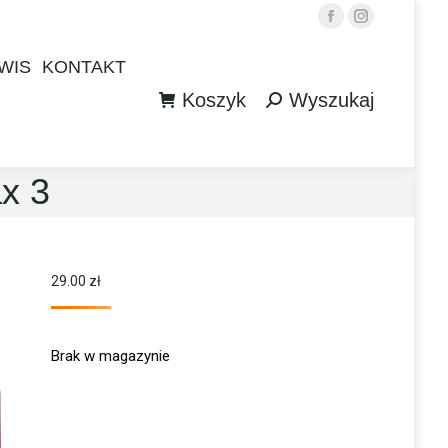
Facebook
Instagram
WIS
KONTAKT
Koszyk
Wyszukaj
WIS
KONTAKT
Szukaj:
Koszyk
Wyszukaj
Szukaj:
x 3
29.00
zł
Brak w magazynie