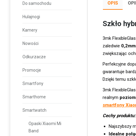
OPIS
OPI
Do samochodu
Hulajnogi
Szkło hy
Kamery
3mk FlexibleGlas
Nowości
zaledwie
0,2mm
zwiększając och
Odkurzacze
Perfekcyjne dopa
Promocje
gwarantuje bard
Dzięki temu szkł
Smartfony
3mk FlexibleGla
Smarthome
realnym
poziom
smartfony Xiao
Smartwatch
Cechy produktu:
Opaski Xiaomi Mi
Najszybszy m
Band
Idealne poł