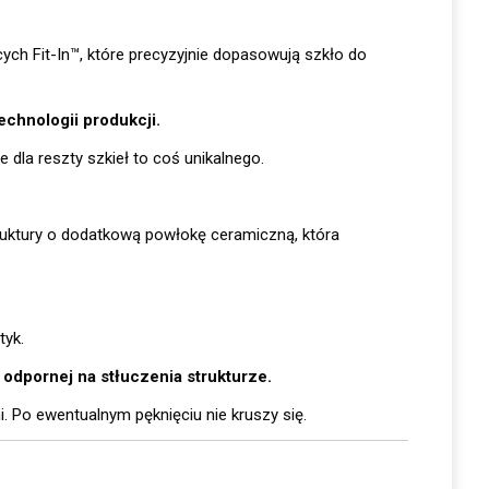
cych Fit­-In™, które precyzyjnie dopasowują szkło do
echnologii produkcji.
e dla reszty szkieł to coś unikalnego.
ruktury o dodatkową powłokę ceramiczną, która
tyk.
odpornej na stłuczenia strukturze.
i. Po ewentualnym pęknięciu nie kruszy się.