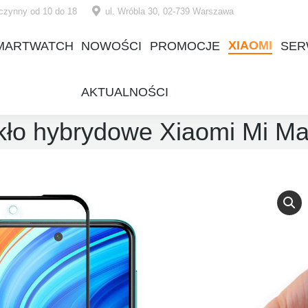
czynny od 10 do 18
ul. Wróbla 30, 02-739 Warszawa
XIAOMI
MARTWATCH
NOWOŚCI
PROMOCJE
SER
XIAOMI
MARTWATCH
NOWOŚCI
PROMOCJE
SER
AKTUALNOŚCI
AKTUALNOŚCI
kło hybrydowe Xiaomi Mi Ma