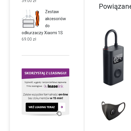
39.00
zł
Powiązane
Zestaw
akcesoriów
do
odkurzaczy Xiaomi 1S
69.00
zł