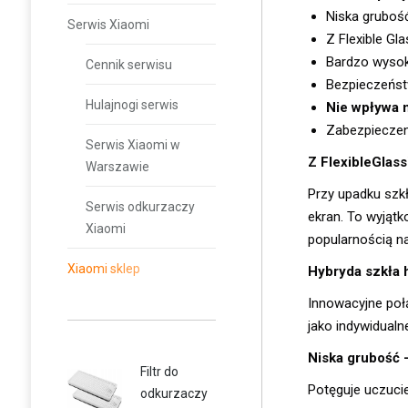
Niska gruboś
Serwis Xiaomi
Z Flexible G
Bardzo wysok
Cennik serwisu
Bezpieczeńst
Hulajnogi serwis
Nie wpływa 
Zabezpieczen
Serwis Xiaomi w
Z FlexibleGlas
Warszawie
Przy upadku szkł
Serwis odkurzaczy
ekran. To wyjątk
Xiaomi
popularnością n
Xiaomi sklep
Hybryda szkła 
Innowacyjne połą
jako indywidual
Niska grubość 
Filtr do
Potęguje uczucie
odkurzaczy