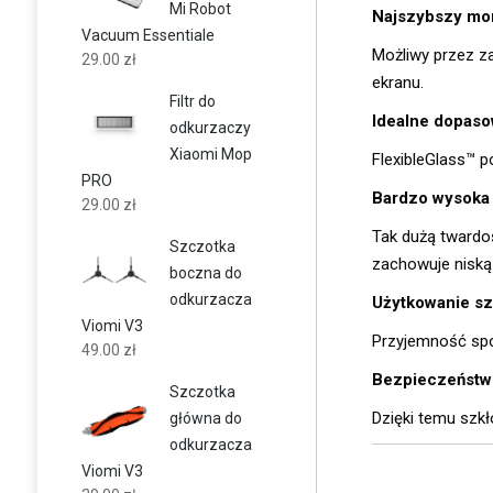
Mi Robot
Najszybszy mon
Vacuum Essentiale
Możliwy przez za
29.00
zł
ekranu.
Filtr do
Idealne dopaso
odkurzaczy
Xiaomi Mop
FlexibleGlass™ p
PRO
Bardzo wysoka 
29.00
zł
Tak dużą twardo
Szczotka
zachowuje niską
boczna do
odkurzacza
Użytkowanie sz
Viomi V3
Przyjemność spo
49.00
zł
Bezpieczeństwo 
Szczotka
Dzięki temu szkł
główna do
odkurzacza
Viomi V3