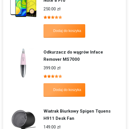
Note 8 Pro
250.00
zł
Oceniono
5.00
na 5
Dodaj do koszyka
Odkurzacz do wągrów Inface
Remover MS7000
399.00
zł
Oceniono
5.00
na 5
Dodaj do koszyka
Wiatrak Biurkowy Spigen Tquens
H911 Desk Fan
149.00
zł