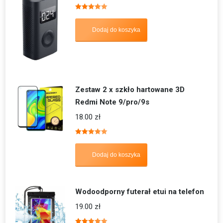
Oceniono
5.00
na 5
Dodaj do koszyka
Zestaw 2 x szkło hartowane 3D
Redmi Note 9/pro/9s
18.00
zł
Oceniono
5.00
na 5
Dodaj do koszyka
Wodoodporny futerał etui na telefon
19.00
zł