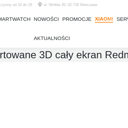
czynny od 10 do 18
ul. Wróbla 30, 02-739 Warszawa
XIAOMI
MARTWATCH
NOWOŚCI
PROMOCJE
SER
XIAOMI
MARTWATCH
NOWOŚCI
PROMOCJE
SER
AKTUALNOŚCI
AKTUALNOŚCI
rtowane 3D cały ekran Red