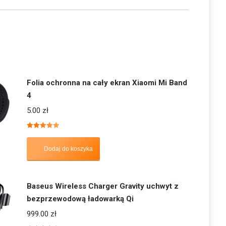
Folia ochronna na cały ekran Xiaomi Mi Band
4
5.00
zł
Oceniono
5.00
na 5
Dodaj do koszyka
Baseus Wireless Charger Gravity uchwyt z
bezprzewodową ładowarką Qi
999.00
zł