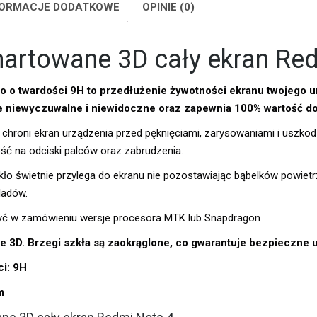
FORMACJE DODATKOWE
OPINIE (0)
hartowane 3D cały ekran Re
o o twardości 9H to przedłużenie żywotności ekranu twojego u
ie niewyczuwalne i niewidoczne oraz zapewnia 100% wartość d
 chroni ekran urządzenia przed pęknięciami, zarysowaniami i uszko
ść na odciski palców oraz zabrudzenia.
kło świetnie przylega do ekranu nie pozostawiając bąbelków powietr
ladów.
yć w zamówieniu wersje procesora MTK lub Snapdragon
e 3D. Brzegi szkła są zaokrąglone, co gwarantuje bezpieczne 
ci: 9H
m