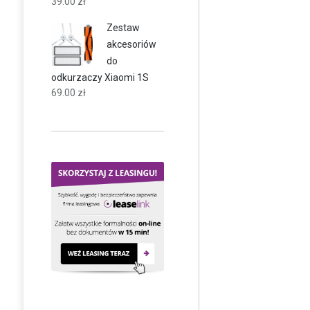
39.00
zł
Zestaw
akcesoriów
do
odkurzaczy Xiaomi 1S
69.00
zł