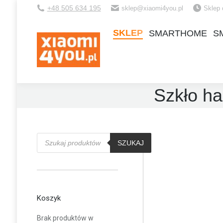
+48 505 634 195
sklep@xiaomi4you.pl
Sklep 
SKLEP
SMARTHOME
S
SKLEP
SMARTHOME
S
Szkło ha
Wyszukiwarka
produktów
SZUKAJ
Koszyk
Brak produktów w