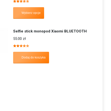
Oceniono
5.00
na 5
Wybierz opcje
Selfie stick monopod Xiaomi BLUETOOTH
55.00
zł
Oceniono
5.00
na 5
Dodaj do koszyka