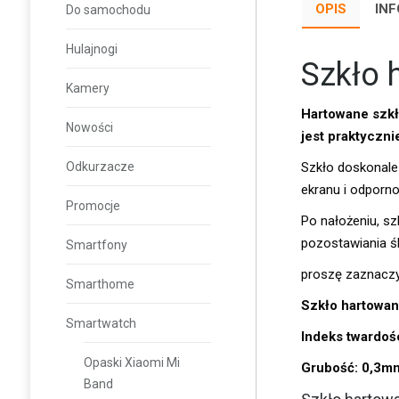
OPIS
IN
Do samochodu
Hulajnogi
Szkło 
Kamery
Hartowane szkł
Nowości
jest praktyczn
Odkurzacze
Szkło doskonale
ekranu i odporno
Promocje
Po nałożeniu, sz
pozostawiania ś
Smartfony
proszę zaznacz
Smarthome
Szkło hartowan
Smartwatch
Indeks twardoś
Opaski Xiaomi Mi
Grubość: 0,3m
Band