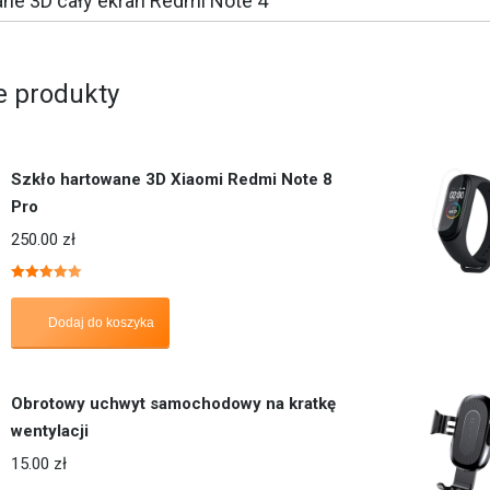
ne 3D cały ekran Redmi Note 4
 produkty
Szkło hartowane 3D Xiaomi Redmi Note 8
Pro
250.00
zł
Oceniono
5.00
na 5
Dodaj do koszyka
Obrotowy uchwyt samochodowy na kratkę
wentylacji
15.00
zł