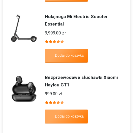
Hulajnoga Mi Electric Scooter
Essential
9,999.00
zł
Oceniono
5.00
na 5
Dodaj do koszyka
Bezprzewodowe słuchawki Xiaomi
Haylou GT1
999.00
zł
Oceniono
5.00
na 5
Dodaj do koszyka