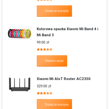
Oceniono
5.00
na 5
Dodaj do koszyka
Kolorowa opaska Xiaomi Mi Band 4 i
Mi Band 3
99.00
zł
Oceniono
5.00
na 5
Wybierz opcje
Xiaomi Mi AIoT Router AC2350
329.00
zł
Oceniono
5.00
na 5
Dodaj do koszyka