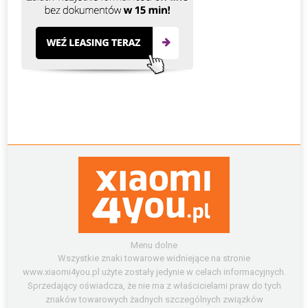
Menu dolne
Wszystkie znaki towarowe widniejące na stronie
www.xiaomi4you.pl użyte zostały jedynie w celach informacyjnych.
Sprzedający oświadcza, że nie ma z właścicielami praw do tych
znaków towarowych żadnych szczególnych związków