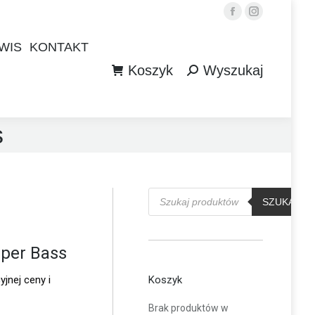
Facebook
Instagram
WIS
KONTAKT
Koszyk
Wyszukaj
WIS
KONTAKT
Szukaj:
Koszyk
Wyszukaj
Szukaj:
s
Wyszukiwarka
produktów
SZUKAJ
uper Bass
jnej ceny i
Koszyk
Brak produktów w