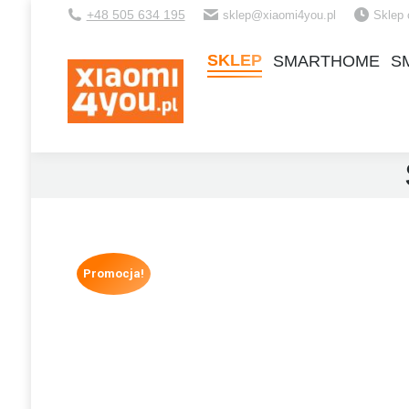
+48 505 634 195
sklep@xiaomi4you.pl
Sklep 
SKLEP
SMARTHOME
S
SKLEP
SMARTHOME
S
Promocja!