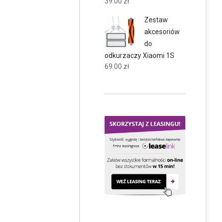
39.00
zł
Zestaw
akcesoriów
do
odkurzaczy Xiaomi 1S
69.00
zł