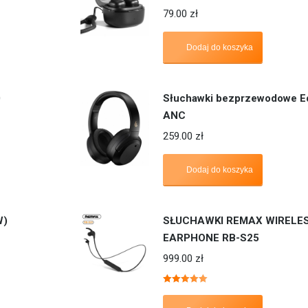
79.00
zł
Dodaj do koszyka
0
Słuchawki bezprzewodowe E
ANC
259.00
zł
Dodaj do koszyka
W)
SŁUCHAWKI REMAX WIRELE
EARPHONE RB-S25
999.00
zł
Oceniono
5.00
na 5