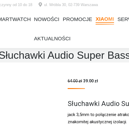
czynny od 10 do 18
ul. Wróbla 30, 02-739 Warszawa
XIAOMI
MARTWATCH
NOWOŚCI
PROMOCJE
SER
XIAOMI
MARTWATCH
NOWOŚCI
PROMOCJE
SER
AKTUALNOŚCI
AKTUALNOŚCI
Słuchawki Audio Super Bas
64.00
zł
39.00
zł
Słuchawki Audio S
jack 3,5mm to połączenie atrakcy
znakomitej akustycznej izolacji.