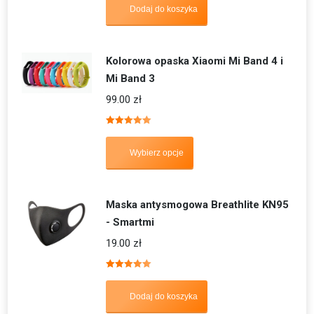
Dodaj do koszyka
Kolorowa opaska Xiaomi Mi Band 4 i
Mi Band 3
99.00
zł
Oceniono
5.00
na 5
Wybierz opcje
Maska antysmogowa Breathlite KN95
- Smartmi
19.00
zł
Oceniono
5.00
na 5
Dodaj do koszyka