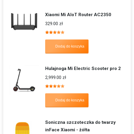
Xiaomi Mi AIoT Router AC2350
329.00
zł
Oceniono
5.00
na 5
Dodaj do koszyka
Hulajnoga Mi Electric Scooter pro 2
2,999.00
zł
Oceniono
5.00
na 5
Dodaj do koszyka
Soniczna szczoteczka do twarzy
inFace Xiaomi - żółta