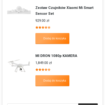
Zestaw Czujników Xiaomi Mi Smart
Sensor Set
929.00
zł
Oceniono
5.00
na 5
Dodaj do koszyka
MI DRON 1080p KAMERA
1,849.00
zł
Oceniono
5.00
na 5
Dodaj do koszyka
Wyszukiwarka