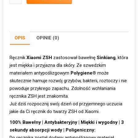
Ręcznik
do
twarzy
Xiaomi
ZSH
OPIS
OPINIE (0)
Face
Ręcznik
Xiaomi ZSH
zastosował bawełnę
Sinkiang
, która
jest miękka i przyjazna dla skóry. Ze szwedzkim
materiałem antypoślizgowym
Polygiene®
może
skutecznie hamuje rozwój grzybów, bakterii, roztoczy i nie
powoduje przykrego zapachu. Zdolność wchłaniania
ręcznika ZSH jest znakomita.
Już dziś rozpocznij swój dzień od przyjemnego uczucia
jakie da Ci ręcznik do twarzy ZSH od Xiaomi.
100% Bawełny | Antybakteryjny | Miękki i wygodny | 3
sekundy absorpcji wody | Poligeniczny:
Do ręcznika został dodany antypoślizgowy materiał