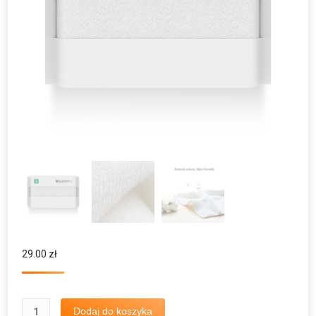
29.00
zł
ilość
Dodaj do koszyka