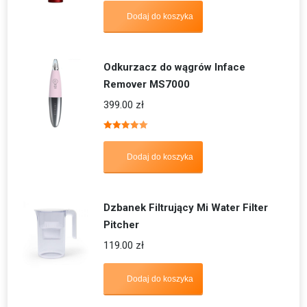
5.00
na 5
Dodaj do koszyka
Odkurzacz do wągrów Inface
Remover MS7000
399.00
zł
Oceniono
5.00
na 5
Dodaj do koszyka
Dzbanek Filtrujący Mi Water Filter
Pitcher
119.00
zł
Dodaj do koszyka