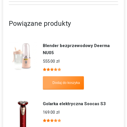
Powiązane produkty
Blender bezprzewodowy Deerma
NU05
555.00
zł
Oceniono
5.00
na 5
Dodaj do koszyka
Golarka elektryczna Soocas S3
169.00
zł
Oceniono