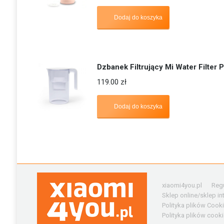
Oceniono
5.00
na 5
Dodaj do koszyka
Dzbanek Filtrujący Mi Water Filter P
119.00
zł
Dodaj do koszyka
xiaomi4you.pl
Reg
Sklep online/sklep i
Polityka plików Cook
Polityka plików cooki