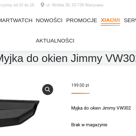
czynny od 10 do 18
ul. Wróbla 30, 02-739 Warszawa
XIAOMI
MARTWATCH
NOWOŚCI
PROMOCJE
SER
XIAOMI
MARTWATCH
NOWOŚCI
PROMOCJE
SER
AKTUALNOŚCI
AKTUALNOŚCI
Myjka do okien Jimmy VW30
199.00
zł
Myjka do okien Jimmy VW302
Brak w magazynie