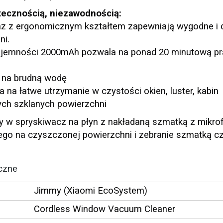
tecznością, niezawodnością:
az z ergonomicznym kształtem zapewniają wygodne i 
ni.
ojemności 2000mAh pozwala na ponad 20 minutową pr
k na brudną wodę
 na łatwe utrzymanie w czystości okien, luster, kabin
nych szklanych powierzchni
 spryskiwacz na płyn z nakładaną szmatką z mikrofi
go na czyszczonej powierzchni i zebranie szmatką c
czne
Jimmy (Xiaomi EcoSystem)
Cordless Window Vacuum Cleaner