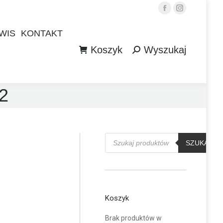
Facebook
Instagram
WIS
KONTAKT
Koszyk
Wyszukaj
WIS
KONTAKT
Szukaj:
Koszyk
Wyszukaj
Szukaj:
2
Wyszukiwarka
produktów
SZUKAJ
Koszyk
Brak produktów w