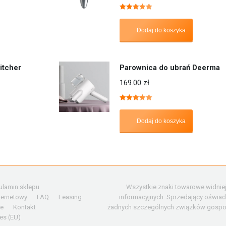
Oceniono
5.00
na 5
Dodaj do koszyka
itcher
Parownica do ubrań Deerma
169.00
zł
Oceniono
5.00
na 5
Dodaj do koszyka
ulamin sklepu
Wszystkie znaki towarowe widniej
nternetowy
FAQ
Leasing
informacyjnych. Sprzedający oświad
ie
Kontakt
żadnych szczególnych związków gospoda
es (EU)