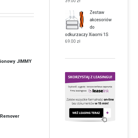
39.00
zł
Zestaw
akcesoriów
do
odkurzaczy Xiaomi 1S
69.00
zł
pionowy JIMMY
 Remover