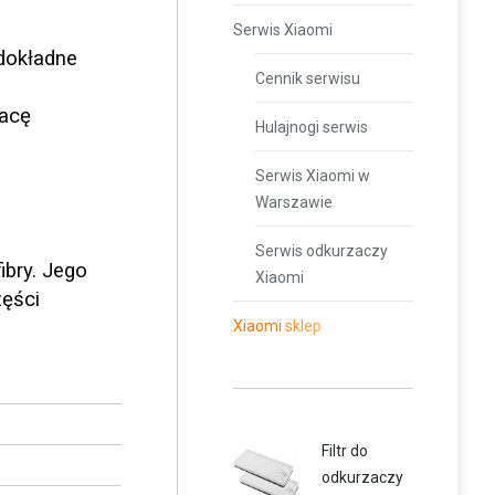
Serwis Xiaomi
dokładne
Cennik serwisu
acę
Hulajnogi serwis
Serwis Xiaomi w
Warszawie
Serwis odkurzaczy
bry. Jego
Xiaomi
zęści
Xiaomi sklep
Filtr do
odkurzaczy