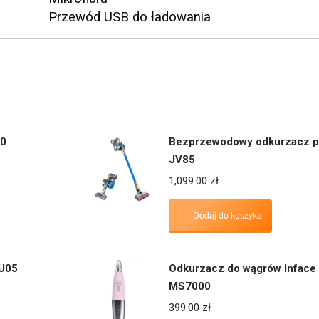
Przewód USB do ładowania
80
Bezprzewodowy odkurzacz 
JV85
1,099.00
zł
Dodaj do koszyka
U05
Odkurzacz do wągrów Inface
MS7000
399.00
zł