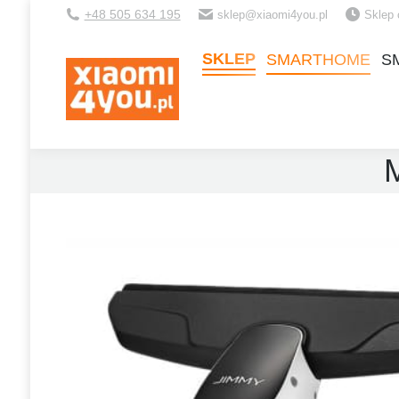
+48 505 634 195
sklep@xiaomi4you.pl
Sklep 
SKLEP
SMARTHOME
S
SKLEP
SMARTHOME
S