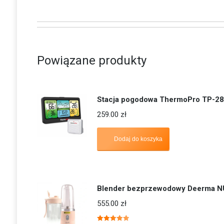
Powiązane produkty
Stacja pogodowa ThermoPro TP-2
259.00
zł
Dodaj do koszyka
Blender bezprzewodowy Deerma N
555.00
zł