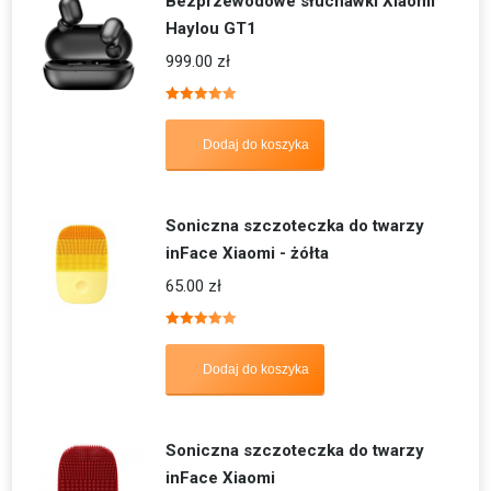
Bezprzewodowe słuchawki Xiaomi
Haylou GT1
999.00
zł
Oceniono
5.00
na 5
Dodaj do koszyka
Soniczna szczoteczka do twarzy
inFace Xiaomi - żółta
65.00
zł
Oceniono
5.00
na 5
Dodaj do koszyka
Soniczna szczoteczka do twarzy
inFace Xiaomi