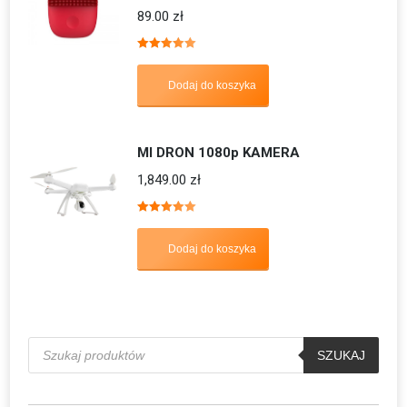
89.00
zł
Oceniono
5.00
na 5
Dodaj do koszyka
MI DRON 1080p KAMERA
1,849.00
zł
Oceniono
5.00
na 5
Dodaj do koszyka
Wyszukiwarka
produktów
SZUKAJ