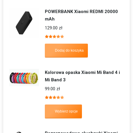
POWERBANK Xiaomi REDMI 20000
mAh
129.00
zł
Oceniono
5.00
na 5
Dodaj do koszyka
Kolorowa opaska Xiaomi Mi Band 4 i
Mi Band 3
99.00
zł
Oceniono
5.00
na 5
Wybierz opcje