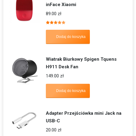
inFace Xiaomi
89.00
zł
Oceniono
5.00
na 5
Dodaj do koszyka
Wiatrak Biurkowy Spigen Tquens
H911 Desk Fan
149.00
zł
Dodaj do koszyka
Adapter Przejściówka mini Jack na
USB-C
20.00
zł