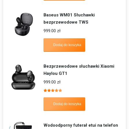
Baseus WM01 Słuchawki
bezprzewodowe TWS
999.00
zł
Dodaj do koszyka
Bezprzewodowe słuchawki Xiaomi
Haylou GT1
999.00
zł
Oceniono
5.00
na 5
Dodaj do koszyka
Wodoodporny futerał etui na telefon