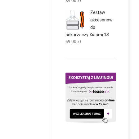
39.00
zł
Zestaw
akcesoriów
do
odkurzaczy Xiaomi 1S
69.00
zł