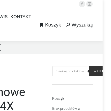
Facebook
Instagram
WIS
KONTAKT
Koszyk
Wyszukaj
WIS
KONTAKT
Szukaj:
Koszyk
Wyszukaj
Szukaj:
X
Wyszukiwarka
produktów
SZUKAJ
onowe
Koszyk
 4X
Brak produktów w