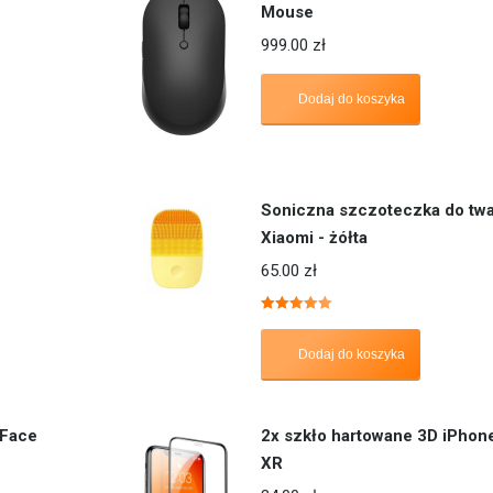
Mouse
999.00
zł
Dodaj do koszyka
Soniczna szczoteczka do twa
Xiaomi - żółta
65.00
zł
Oceniono
5.00
na 5
Dodaj do koszyka
nFace
2x szkło hartowane 3D iPhone
XR