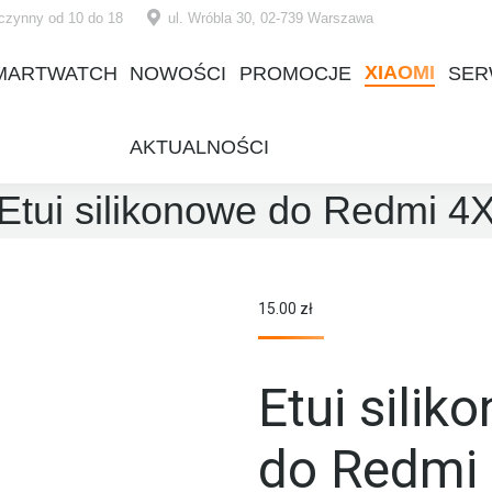
czynny od 10 do 18
ul. Wróbla 30, 02-739 Warszawa
XIAOMI
MARTWATCH
NOWOŚCI
PROMOCJE
SER
XIAOMI
MARTWATCH
NOWOŚCI
PROMOCJE
SER
AKTUALNOŚCI
AKTUALNOŚCI
Etui silikonowe do Redmi 4
15.00
zł
Etui silik
do Redmi