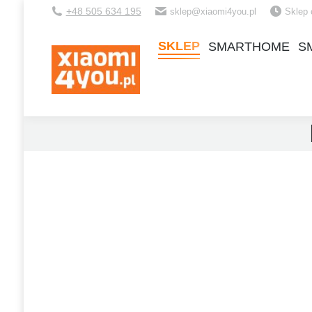
+48 505 634 195
sklep@xiaomi4you.pl
Sklep 
SKLEP
SMARTHOME
S
SKLEP
SMARTHOME
S