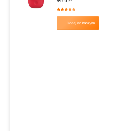
89.00
zł
Oceniono
5.00
na 5
Dodaj do koszyka