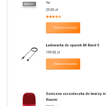
1c
29.00
zł
Oceniono
5.00
na 5
Dodaj do koszyka
Ładowarka do opasek Mi Band 5
199.00
zł
Dodaj do koszyka
Soniczna szczoteczka do twarzy i
Xiaomi