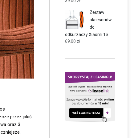
39.00
zł
Zestaw
akcesoriów
do
odkurzaczy Xiaomi 1S
69.00
zł
mos
zcze przez jakiś
twa oraz 3
czniejsze.