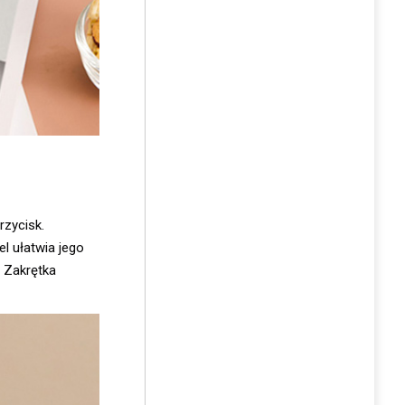
zycisk.
l ułatwia jego
. Zakrętka