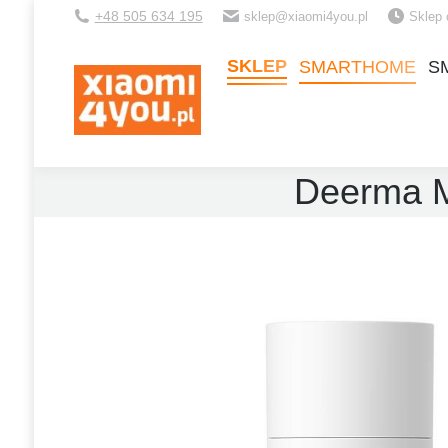
+48 505 634 195
sklep@xiaomi4you.pl
Sklep 
SKLEP
SMARTHOME
S
SKLEP
SMARTHOME
S
Deerma M