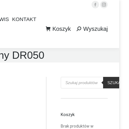
Facebook
Instagram
WIS
KONTAKT
Koszyk
Wyszukaj
WIS
KONTAKT
Szukaj:
Koszyk
Wyszukaj
Szukaj:
zny DR050
Wyszukiwarka
produktów
SZUKAJ
Koszyk
Brak produktów w