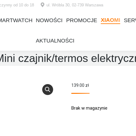
czynny od 10 do 18
ul. Wróbla 30, 02-739 Warszawa
XIAOMI
MARTWATCH
NOWOŚCI
PROMOCJE
SER
XIAOMI
MARTWATCH
NOWOŚCI
PROMOCJE
SER
AKTUALNOŚCI
AKTUALNOŚCI
ini czajnik/termos elektryc
139.00
zł
Brak w magazynie