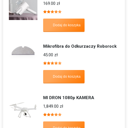
169.00
zł
Oceniono
5.00
na 5
Dodaj do koszyka
Mikrofibra do Odkurzaczy Roborock
45.00
zł
Oceniono
5.00
na 5
Dodaj do koszyka
MI DRON 1080p KAMERA
1,849.00
zł
Oceniono
5.00
na 5
Dodaj do koszyka