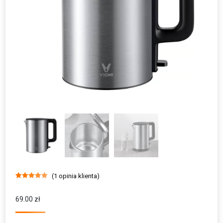
(
1
opinia klienta)
Oceniony
1
5.00
na 5 na
podstawie
69.00
zł
oceny klienta