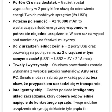
Portów Ci u nas dostatek
– Gadżet został
wyposażony w 2 porty które służą do odnowienia
energii Twoich mobilnych sprzętów (
2x USB
).
Potężna pojemność
– Aż
10000 mAh
to
wystarczająca ilość energii żeby
wspomóc w
potrzebie niejedno urządzenie
. W sam raz na wypad
pod namiot czy na festiwal muzyczny.
Do 2 urządzeń jednocześnie
– 2 porty USB oraz
pozwalają na podłączenie,
aż 2 urządzeń w tym
samym czasie!
(USB1 + USB2 – 5V / 2.1A max).
Trwały i wytrzymały
– Obudowa powerbanku została
wykonana z wysokiej jakości materiałów:
ABS oraz
PC
. Śmiało możesz zabrać go w każdą podróż
bez
obaw, że przypadkiem uszkodzi się w transporcie
.
Inteligentny chip
– Gadżet posiada
inteligentny
układ zarządzania
, który
dobiera odpowiednie
napięcie do konkretnego sprzętu
. Twoje mobilne
urządzenia otrzymają dokładnie tyle prądu ile