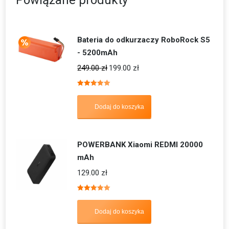
Powiązane produkty
Bateria do odkurzaczy RoboRock S5
- 5200mAh
249.00
zł
199.00
zł
Oceniono
5.00
na 5
Dodaj do koszyka
POWERBANK Xiaomi REDMI 20000
mAh
129.00
zł
Oceniono
5.00
na 5
Dodaj do koszyka