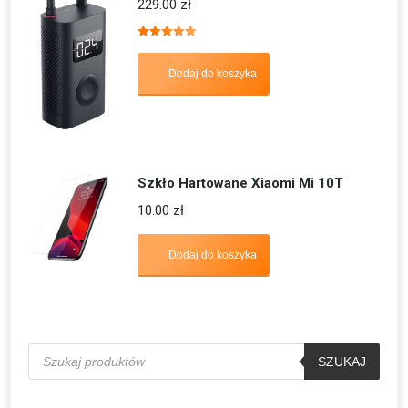
229.00
zł
Oceniono
5.00
na 5
Dodaj do koszyka
Szkło Hartowane Xiaomi Mi 10T
10.00
zł
Dodaj do koszyka
Wyszukiwarka
produktów
SZUKAJ