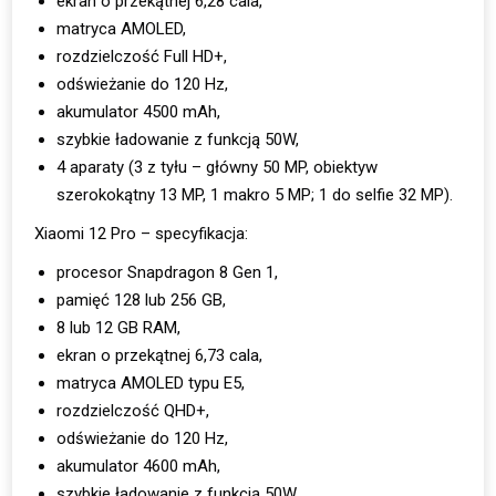
ekran o przekątnej 6,28 cala,
matryca AMOLED,
rozdzielczość Full HD+,
odświeżanie do 120 Hz,
akumulator 4500 mAh,
szybkie ładowanie z funkcją 50W,
4 aparaty (3 z tyłu – główny 50 MP, obiektyw
szerokokątny 13 MP, 1 makro 5 MP; 1 do selfie 32 MP).
Xiaomi 12 Pro – specyfikacja:
procesor Snapdragon 8 Gen 1,
pamięć 128 lub 256 GB,
8 lub 12 GB RAM,
ekran o przekątnej 6,73 cala,
matryca AMOLED typu E5,
rozdzielczość QHD+,
odświeżanie do 120 Hz,
akumulator 4600 mAh,
szybkie ładowanie z funkcją 50W,