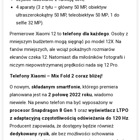
4 aparaty (3 z tyłu – główny 50 MP, obiektyw
ultraszerokokątny 50 MP, teleobiektyw 50 MP; 1 do
selfie 32 MP).
Premierowe Xiaomi 12 to
telefony dla każdego
. Osoby z
mniejszym budżetem mogą sięgnąć po model 12X. Na
fanów mniejszych, ale wciąż pokaźnych rozmiarów
ekranów czeka 12. Natomiast dla miłośników fotografii i
niczym niepowstrzymanej prędkości nada się 12 Pro.
Telefony Xiaomi – Mix Fold 2 coraz bliżej!
O nowym,
składanym smartfonie
, którego premiera
planowana jest na
2 połowę 2022 roku
, wiadomo
niewiele. Na pewno telefon ma być wyposażony w
procesor Snapdragon 8 Gen 1
oraz
wyświetlacz LTPO
z adaptacyjną częstotliwością odświeżania do 120 Hz
.
Producent zapowiada, że dostępny będzie również
dedykowany rysik
, ale bez możliwości schowania