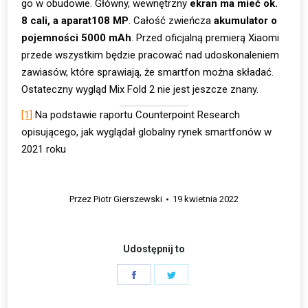
go w obudowie. Główny, wewnętrzny
ekran ma mieć ok.
8 cali, a aparat
108 MP
. Całość zwieńcza
akumulator o
pojemności 5000 mAh
. Przed oficjalną premierą Xiaomi
przede wszystkim będzie pracować nad udoskonaleniem
zawiasów, które sprawiają, że smartfon można składać.
Ostateczny wygląd Mix Fold 2 nie jest jeszcze znany.
[1]
Na podstawie raportu Counterpoint Research
opisującego, jak wyglądał globalny rynek smartfonów w
2021 roku
Przez
Piotr Gierszewski
19 kwietnia 2022
Udostępnij to
Share
Share
on
on