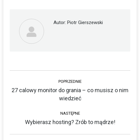
Facebook
Twitter
Autor:
Piotr Gierszewski
Nawigacja
POPRZEDNIE
wpisów
27 calowy monitor do grania – co musisz o nim
Poprzedni
wiedzieć
wpis:
NASTĘPNE
Wybierasz hosting? Zrób to mądrze!
Następny
wpis: