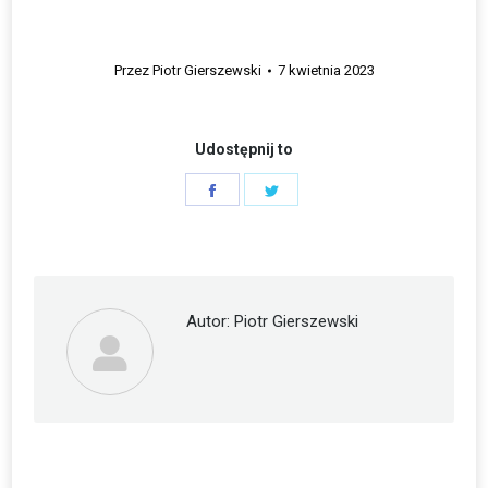
Przez
Piotr Gierszewski
7 kwietnia 2023
Udostępnij to
Share
Share
on
on
Facebook
Twitter
Autor:
Piotr Gierszewski