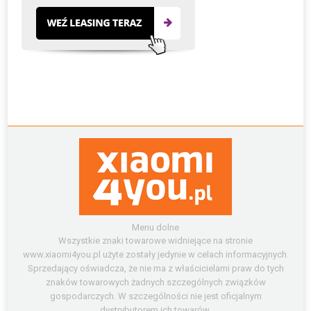
Menu dolne
Wszystkie znaki towarowe widniejące na stronie
www.xiaomi4you.pl użyte zostały jedynie w celach informacyjnych.
Sprzedający oświadcza, że nie ma z właścicielami praw do tych
znaków towarowych żadnych szczególnych związków
gospodarczych. W szczególności nie jest oficjalnym
dystrybutorem ich towarów.