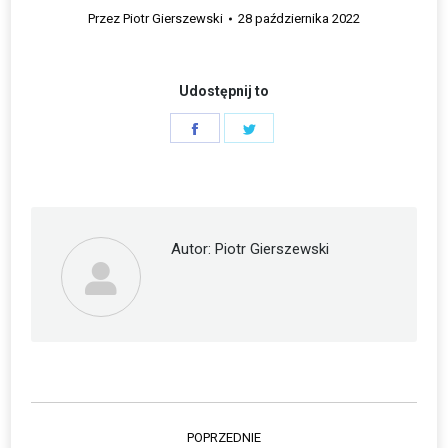
Przez
Piotr Gierszewski
28 października 2022
Udostępnij to
Share
Share
on
on
Facebook
Twitter
Autor:
Piotr Gierszewski
Nawigacja
POPRZEDNIE