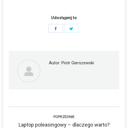
Udostępnij to
Share
Share
on
on
Facebook
Twitter
Autor:
Piotr Gierszewski
Nawigacja
POPRZEDNIE
wpisów
Laptop poleasingowy – dlaczego warto?
Poprzedni