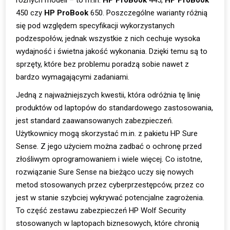
różnych modeli – to m.in.
HP ProBook
445,
HP ProBook
450 czy
HP ProBook
650. Poszczególne warianty różnią
się pod względem specyfikacji wykorzystanych
podzespołów, jednak wszystkie z nich cechuje wysoka
wydajność i świetna jakość wykonania. Dzięki temu są to
sprzęty, które bez problemu poradzą sobie nawet z
bardzo wymagającymi zadaniami.
Jedną z najważniejszych kwestii, która odróżnia tę linię
produktów od laptopów do standardowego zastosowania,
jest standard zaawansowanych zabezpieczeń.
Użytkownicy mogą skorzystać m.in. z pakietu HP Sure
Sense. Z jego użyciem można zadbać o ochronę przed
złośliwym oprogramowaniem i wiele więcej. Co istotne,
rozwiązanie Sure Sense na bieżąco uczy się nowych
metod stosowanych przez cyberprzestępców, przez co
jest w stanie szybciej wykrywać potencjalne zagrożenia.
To część zestawu zabezpieczeń HP Wolf Security
stosowanych w laptopach biznesowych, które chronią