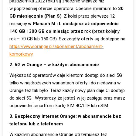
października 2022 roku są znacznie większe niż
w poprzedniej ofercie operatora. Obecnie minimum to
30
GB miesięcznie (Plan S)
. Z kolei przez pierwsze 12
miesięcy
w Planach M i L dostajesz aż odpowiednio
140 GB i 300 GB co miesiąc przez
rok (przez kolejny
rok – 70 GB lub 150 GB). Szczegóły oferty są dostępne na
https://www.orange.pl/abonament/abonament-
komorkowy
.
2. 5G w Orange – w każdym abonamencie
Większość operatorów daje klientom dostęp do sieci 5G
tylko w najdroższych wariantach oferty i do niedawna w
Orange też tak było. Teraz każdy nowy plan daje Ci dostęp
do sieci 5G. Wystarczy, że jesteś w jej zasięgu oraz masz
odpowiedni smartfon i kartę SIM 4G/LTE lub eSIM.
3. Bezpieczny internet Orange: w abonamencie bez
telefonu lub z telefonem
W każdym abonamencie Orange otrzymujesz też