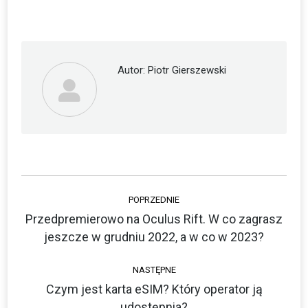
on
on
Facebook
Twitter
Autor:
Piotr Gierszewski
Nawigacja
POPRZEDNIE
wpisów
Przedpremierowo na Oculus Rift. W co zagrasz
Poprzedni
jeszcze w grudniu 2022, a w co w 2023?
wpis:
NASTĘPNE
Czym jest karta eSIM? Który operator ją
Następny
udostępnia?