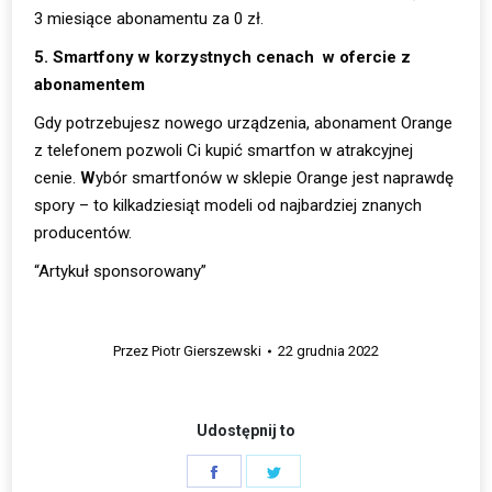
3 miesiące abonamentu za 0 zł.
5. Smartfony w korzystnych cenach w ofercie z
abonamentem
Gdy potrzebujesz nowego urządzenia, abonament Orange
z telefonem pozwoli Ci kupić smartfon w atrakcyjnej
cenie.
W
ybór smartfonów w sklepie Orange jest naprawdę
spory – to kilkadziesiąt modeli od najbardziej znanych
producentów.
“Artykuł sponsorowany”
Przez
Piotr Gierszewski
22 grudnia 2022
Udostępnij to
Share
Share