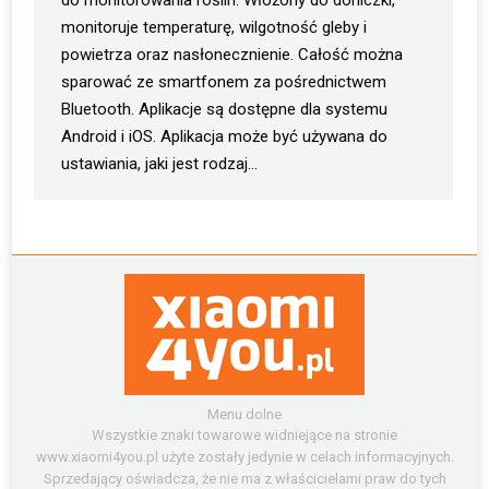
do monitorowania roślin. Włożony do doniczki,
monitoruje temperaturę, wilgotność gleby i
powietrza oraz nasłonecznienie. Całość można
sparować ze smartfonem za pośrednictwem
Bluetooth. Aplikacje są dostępne dla systemu
Android i iOS. Aplikacja może być używana do
ustawiania, jaki jest rodzaj…
Menu dolne
Wszystkie znaki towarowe widniejące na stronie
www.xiaomi4you.pl użyte zostały jedynie w celach informacyjnych.
Sprzedający oświadcza, że nie ma z właścicielami praw do tych